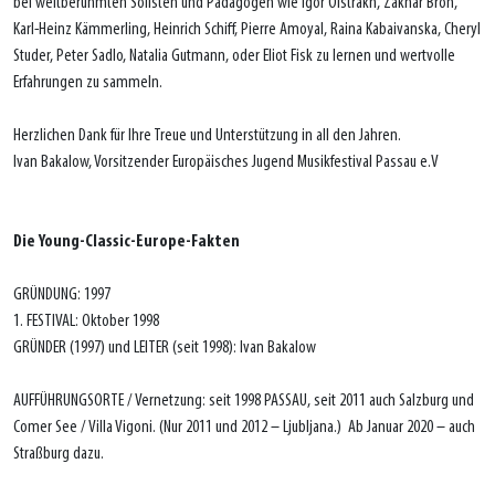
bei weltberühmten Solisten und Pädagogen wie Igor Oistrakh, Zakhar Bron,
Karl-Heinz Kämmerling, Heinrich Schiff, Pierre Amoyal, Raina Kabaivanska, Cheryl
Studer, Peter Sadlo, Natalia Gutmann, oder Eliot Fisk zu lernen und wertvolle
Erfahrungen zu sammeln.
Herzlichen Dank für Ihre Treue und Unterstützung in all den Jahren.
Ivan Bakalow, Vorsitzender Europäisches Jugend Musikfestival Passau e.V
Die Young-Classic-Europe-Fakten
GRÜNDUNG: 1997
1. FESTIVAL: Oktober 1998
GRÜNDER (1997) und LEITER (seit 1998): Ivan Bakalow
AUFFÜHRUNGSORTE / Vernetzung: seit 1998 PASSAU, seit 2011 auch Salzburg und
Comer See / Villa Vigoni. (Nur 2011 und 2012 – Ljubljana.) Ab Januar 2020 – auch
Straßburg dazu.