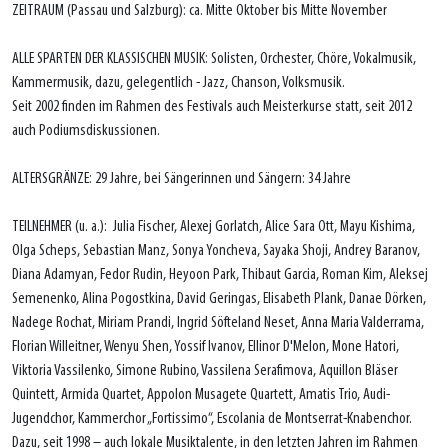
ZEITRAUM (Passau und Salzburg): ca. Mitte Oktober bis Mitte November
ALLE SPARTEN DER KLASSISCHEN MUSIK: Solisten, Orchester, Chöre, Vokalmusik,
Kammermusik, dazu, gelegentlich - Jazz, Chanson, Volksmusik.
Seit 2002 finden im Rahmen des Festivals auch Meisterkurse statt, seit 2012
auch Podiumsdiskussionen.
ALTERSGRÄNZE: 29 Jahre, bei Sängerinnen und Sängern: 34 Jahre
TEILNEHMER (u. a.): Julia Fischer, Alexej Gorlatch, Alice Sara Ott, Mayu Kishima,
Olga Scheps, Sebastian Manz, Sonya Yoncheva, Sayaka Shoji, Andrey Baranov,
Diana Adamyan, Fedor Rudin, Heyoon Park, Thibaut Garcia, Roman Kim, Aleksej
Semenenko, Alina Pogostkina, David Geringas, Elisabeth Plank, Danae Dörken,
Nadege Rochat, Miriam Prandi, Ingrid Söfteland Neset, Anna Maria Valderrama,
Florian Willeitner, Wenyu Shen, Yossif Ivanov, Ellinor D'Melon, Mone Hatori,
Viktoria Vassilenko, Simone Rubino, Vassilena Serafimova, Aquillon Bläser
Quintett, Armida Quartet, Appolon Musagete Quartett, Amatis Trio, Audi-
Jugendchor, Kammerchor „Fortissimo“, Escolania de Montserrat-Knabenchor.
Dazu, seit 1998 – auch lokale Musiktalente, in den letzten Jahren im Rahmen