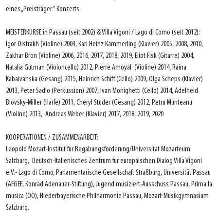
eines „Preisträger“ Konzerts.
MEISTERKURSE in Passau (seit 2002) & Villa Vigoni / Lago di Como (seit 2012):
Igor Oistrakh (Violine) 2003, Karl Heinz Kämmerling (Klavier) 2005, 2008, 2010,
Zakhar Bron (Violine) 2006, 2016, 2017, 2018, 2019, Eliot Fisk (Gitarre) 2004,
Natalia Gutman (Violoncello) 2012, Pierre Amoyal (Violine) 2014, Raina
Kabaivanska (Gesang) 2015, Heinrich Schiff (Cello) 2009, Olga Scheps (Klavier)
2013, Peter Sadlo (Perkussion) 2007, Ivan Monighetti (Cello) 2014, Adelheid
Blovsky-Miller (Harfe) 2011, Cheryl Studer (Gesang) 2012, Petru Munteanu
(Violine) 2013, Andreas Weber (Klavier) 2017, 2018, 2019, 2020
KOOPERATIONEN / ZUSAMMENARBEIT:
Leopold Mozart-Institut für Begabungsförderung/Universität Mozarteum
Salzburg, Deutsch-Italienisches Zentrum für europäischen Dialog Villa Vigoni
e.V.- Lago di Como, Parlamentarische Gesellschaft Straßburg, Universität Passau
(AEGEE, Konrad Adenauer-Stiftung), Jugend musiziert-Ausschuss Passau, Prima la
musica (OÖ), Niederbayerische Philharmonie Passau, Mozart-Musikgymnasium
Salzburg.