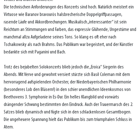
Die technischen Anforderungen des Konzerts sind hoch. Natürlich meistert ein
Virtuose wie Baranov bravourös halsbrecherische Doppelgriffpassagen,
rasende Läufe und Akkordbrechungen. Musikalisch „interessanter“ ist sein
Reichtum an Stimmungen und Farben, das expressiv Glühende, Ungestüme und
manchmal allzu Aufgeladene seines Tons. So klang es oft eher nach
Tschaikowsky als nach Brahms. Das Publikum war begeistert, und der Künstler
bedankte sich mit Paganini und Bach.
Trotz des bejubelten Solokonzerts blieb jedoch die „Eroica“ Siegerin des
Abends. Mit Verve und gewohnt versiert stürzte sich Basil Coleman mit dem
hervorragend aufspielenden Orchester, der Niederbayerischen Philharmonie
(besonderes Lob den Bläsern!) in den schier unendlichen Ideenkosmos von
Beethovens 3. Symphonie in Es-Dur. Ein helles Klangbild und vorwärts
drängender Schwung bestimmten den Eindruck. Auch der Trauermarsch des 2.
Satzes blieb dynamisch und fügte sich in den schlackenlosen Gesamtbogen.
Die ungeheuere Spannung hielt das Publikum bis zum triumphalen Schluss in
Atem.