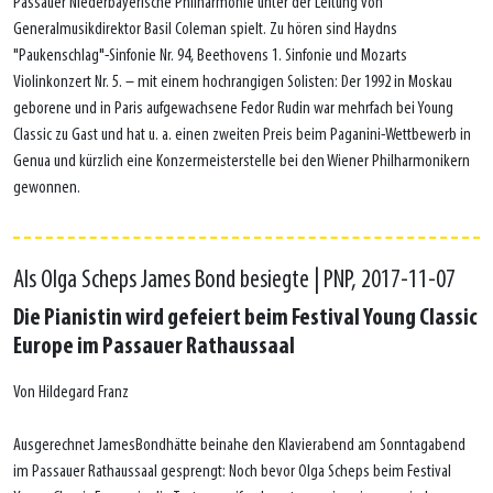
Passauer Niederbayerische Philharmonie unter der Leitung von
Generalmusikdirektor Basil Coleman spielt. Zu hören sind Haydns
"Paukenschlag"-Sinfonie Nr. 94, Beethovens 1. Sinfonie und Mozarts
Violinkonzert Nr. 5. – mit einem hochrangigen Solisten: Der 1992 in Moskau
geborene und in Paris aufgewachsene Fedor Rudin war mehrfach bei Young
Classic zu Gast und hat u. a. einen zweiten Preis beim Paganini-Wettbewerb in
Genua und kürzlich eine Konzermeisterstelle bei den Wiener Philharmonikern
gewonnen.
Als Olga Scheps James Bond besiegte | PNP, 2017-11-07
Die Pianistin wird gefeiert beim Festival Young Classic
Europe im Passauer Rathaussaal
Von Hildegard Franz
Ausgerechnet JamesBondhätte beinahe den Klavierabend am Sonntagabend
im Passauer Rathaussaal gesprengt: Noch bevor Olga Scheps beim Festival