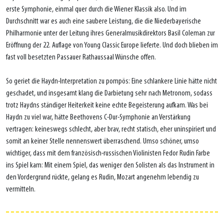
erste Symphonie, einmal quer durch die Wiener Klassik also. Und im
Durchschnitt war es auch eine saubere Leistung, die die Niederbayerische
Philharmonie unter der Leitung ihres Generalmusikdirektors Basil Coleman zur
Eröffnung der 22. Auflage von Young Classic Europe lieferte. Und doch blieben im
fast voll besetzten Passauer Rathaussaal Wünsche offen.
So geriet die Haydn-Interpretation zu pompös: Eine schlankere Linie hätte nicht
geschadet, und insgesamt klang die Darbietung sehr nach Metronom, sodass
trotz Haydns ständiger Heiterkeit keine echte Begeisterung aufkam. Was bei
Haydn zu viel war, hätte Beethovens C-Dur-Symphonie an Verstärkung
vertragen: keineswegs schlecht, aber brav, recht statisch, eher uninspiriert und
somit an keiner Stelle nennenswert überraschend. Umso schöner, umso
wichtiger, dass mit dem französisch-russischen Violinisten Fedor Rudin Farbe
ins Spiel kam: Mit einem Spiel, das weniger den Solisten als das Instrument in
den Vordergrund rückte, gelang es Rudin, Mozart angenehm lebendig zu
vermitteln.