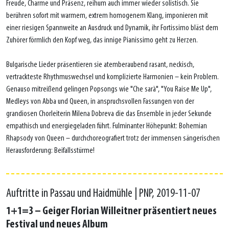
Freude, Charme und Präsenz, reihum auch immer wieder solistisch. Sie
berühren sofort mit warmem, extrem homogenem Klang, imponieren mit
einer riesigen Spannweite an Ausdruck und Dynamik, ihr Fortissimo bläst dem
Zuhörer förmlich den Kopf weg, das innige Pianissimo geht zu Herzen.
Bulgarische Lieder präsentieren sie atemberaubend rasant, neckisch,
vertrackteste Rhythmuswechsel und komplizierte Harmonien – kein Problem.
Genauso mitreißend gelingen Popsongs wie "Che sarà", "You Raise Me Up",
Medleys von Abba und Queen, in anspruchsvollen Fassungen von der
grandiosen Chorleiterin Milena Dobreva die das Ensemble in jeder Sekunde
empathisch und energiegeladen führt. Fulminanter Höhepunkt: Bohemian
Rhapsody von Queen – durchchoreografiert trotz der immensen sängerischen
Herausforderung: Beifallsstürme!
Auftritte in Passau und Haidmühle | PNP, 2019-11-07
1+1=3 – Geiger Florian Willeitner präsentiert neues
Festival und neues Album