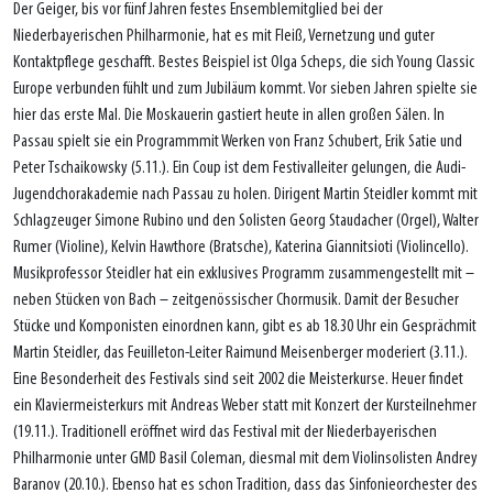
Der Geiger, bis vor fünf Jahren festes Ensemblemitglied bei der
Niederbayerischen Philharmonie, hat es mit Fleiß, Vernetzung und guter
Kontaktpflege geschafft. Bestes Beispiel ist Olga Scheps, die sich Young Classic
Europe verbunden fühlt und zum Jubiläum kommt. Vor sieben Jahren spielte sie
hier das erste Mal. Die Moskauerin gastiert heute in allen großen Sälen. In
Passau spielt sie ein Programmmit Werken von Franz Schubert, Erik Satie und
Peter Tschaikowsky (5.11.). Ein Coup ist dem Festivalleiter gelungen, die Audi-
Jugendchorakademie nach Passau zu holen. Dirigent Martin Steidler kommt mit
Schlagzeuger Simone Rubino und den Solisten Georg Staudacher (Orgel), Walter
Rumer (Violine), Kelvin Hawthore (Bratsche), Katerina Giannitsioti (Violincello).
Musikprofessor Steidler hat ein exklusives Programm zusammengestellt mit –
neben Stücken von Bach – zeitgenössischer Chormusik. Damit der Besucher
Stücke und Komponisten einordnen kann, gibt es ab 18.30 Uhr ein Gesprächmit
Martin Steidler, das Feuilleton-Leiter Raimund Meisenberger moderiert (3.11.).
Eine Besonderheit des Festivals sind seit 2002 die Meisterkurse. Heuer findet
ein Klaviermeisterkurs mit Andreas Weber statt mit Konzert der Kursteilnehmer
(19.11.). Traditionell eröffnet wird das Festival mit der Niederbayerischen
Philharmonie unter GMD Basil Coleman, diesmal mit dem Violinsolisten Andrey
Baranov (20.10.). Ebenso hat es schon Tradition, dass das Sinfonieorchester des