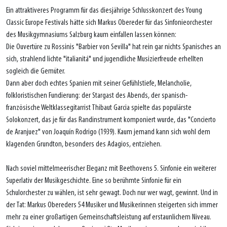
Ein attraktiveres Programm für das diesjährige Schlusskonzert des Young
Classic Europe Festivals hätte sich Markus Obereder für das Sinfonieorchester
des Musikgymnasiums Salzburg kaum einfallen lassen können:
Die Ouvertüre zu Rossinis "Barbier von Sevilla" hat rein gar nichts Spanisches an
sich, strahlend lichte "italianitá" und jugendliche Musizierfreude erhellten
sogleich die Gemüter.
Dann aber doch echtes Spanien mit seiner Gefühlstiefe, Melancholie,
folkloristischen Fundierung: der Stargast des Abends, der spanisch-
französische Weltklassegitarrist Thibaut Garcia spielte das populärste
Solokonzert, das je für das Randinstrument komponiert wurde, das "Concierto
de Aranjuez" von Joaquín Rodrigo (1939). Kaum jemand kann sich wohl dem
klagenden Grundton, besonders des Adagios, entziehen.
Nach soviel mittelmeerischer Eleganz mit Beethovens 5. Sinfonie ein weiterer
Superlativ der Musikgeschichte. Eine so berühmte Sinfonie für ein
Schulorchester zu wählen, ist sehr gewagt. Doch nur wer wagt, gewinnt. Und in
der Tat: Markus Obereders 54 Musiker und Musikerinnen steigerten sich immer
mehr zu einer großartigen Gemeinschaftsleistung auf erstaunlichem Niveau.