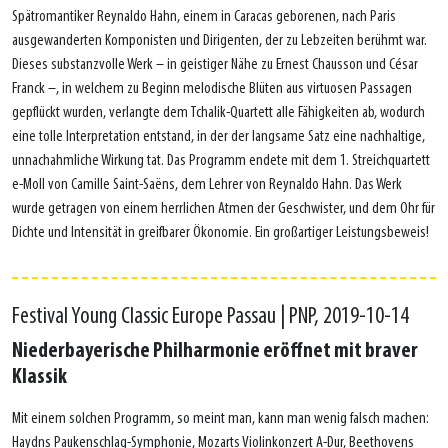
Spätromantiker Reynaldo Hahn, einem in Caracas geborenen, nach Paris
ausgewanderten Komponisten und Dirigenten, der zu Lebzeiten berühmt war.
Dieses substanzvolle Werk – in geistiger Nähe zu Ernest Chausson und César
Franck –, in welchem zu Beginn melodische Blüten aus virtuosen Passagen
gepflückt wurden, verlangte dem Tchalik-Quartett alle Fähigkeiten ab, wodurch
eine tolle Interpretation entstand, in der der langsame Satz eine nachhaltige,
unnachahmliche Wirkung tat. Das Programm endete mit dem 1. Streichquartett
e-Moll von Camille Saint-Saëns, dem Lehrer von Reynaldo Hahn. Das Werk
wurde getragen von einem herrlichen Atmen der Geschwister, und dem Ohr für
Dichte und Intensität in greifbarer Ökonomie. Ein großartiger Leistungsbeweis!
Festival Young Classic Europe Passau | PNP, 2019-10-14
Niederbayerische Philharmonie eröffnet mit braver
Klassik
Mit einem solchen Programm, so meint man, kann man wenig falsch machen:
Haydns Paukenschlag-Symphonie, Mozarts Violinkonzert A-Dur, Beethovens