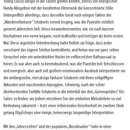
Young Classic Europe in die Tasten greifen konnte, zerriss ein energischer
Handy-Klingelton mit der berühmten Filmmusik die konzentrierte Stille.
Unbegreiflich allerdings, dass dasselbe Gerät nach einigen Takten der
„Wandererfantasie“ Schuberts erneut losging, was die Pianistin sichtlich
genervt abbrechen ließ. Umso bewundernswerter, wie sie nach kurzem
Durchatmen von vorne begann, noch kraftvoller und trotziger als beim ersten
Mal. Diese ärgerliche Unterbrechung hatte freilich zur Folge, dass jeder
verschämt das eigene Telefon kontrollierte, und fortan war nur ganz selten
Geraschel oder ein unterdrückter Huster im vollbesetzten Rathaussaal zu
hören. Es war aber auch zu beeindruckend, was die Pianistin bot: Entschlossen
und energisch, aber auch mit großem emotionalem Ausdruck interpretierte sie
die umfangreiche, viersätzige Fantasie Schuberts mit ihren vollgriffigen
Akkorden und rauschenden Arpeggien. Schwierig, nach der schier
überbordenden Tonfülle Schuberts in die Intimität der drei „Gymnopédies“ Eric
Saties zu finden, wo jedem einzelnen Ton der einfachen Melodielinie so viel
Bedeutung zukommt – trotz einer irritierenden Unsicherheit im zweiten Stück
gelang OlgaScheps eine innige, keineswegs langweilige Interpretation.
Mit den „Jahreszeiten“ und der populären „Nussknacker“-Suite in einer